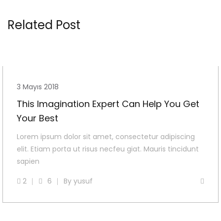
Related Post
3 Mayıs 2018
This Imagination Expert Can Help You Get
Your Best
Lorem ipsum dolor sit amet, consectetur adipiscing
elit. Etiam porta ut risus necfeu giat. Mauris tincidunt
sapien
2
6
By
yusuf