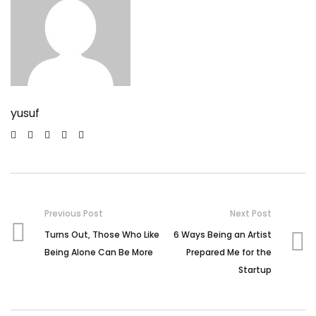
yusuf
Previous Post
Next Post
Turns Out, Those Who Like
6 Ways Being an Artist
Being Alone Can Be More
Prepared Me for the
Startup