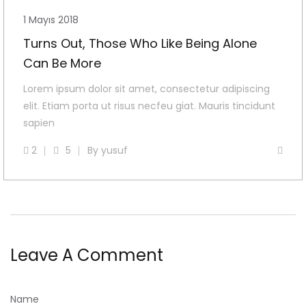
1 Mayıs 2018
Turns Out, Those Who Like Being Alone
Can Be More
Lorem ipsum dolor sit amet, consectetur adipiscing
elit. Etiam porta ut risus necfeu giat. Mauris tincidunt
sapien
2
5
By
yusuf
Leave A Comment
Name