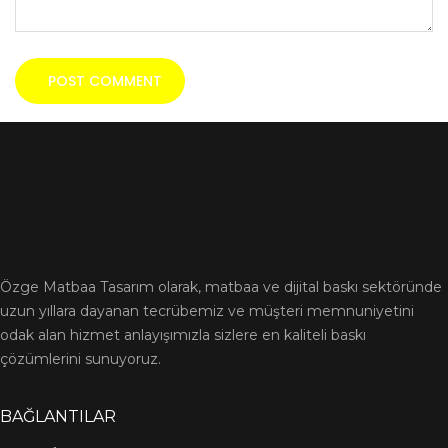
Özge Matbaa Tasarım olarak, matbaa ve dijital baskı sektöründe
uzun yıllara dayanan tecrübemiz ve müşteri memnuniyetini
odak alan hizmet anlayışımızla sizlere en kaliteli baskı
çözümlerini sunuyoruz.
BAĞLANTILAR