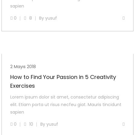
sapien
0
8
By
yusuf
2 Mayıs 2018
How to Find Your Passion in 5 Creativity
Exercises
Lorem ipsum dolor sit amet, consectetur adipiscing
elit. Etiam porta ut risus necfeu giat. Mauris tincidunt
sapien
0
10
By
yusuf