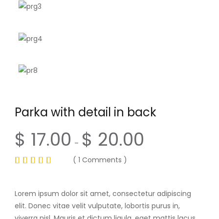
Parka with detail in back
$
17.00
$
20.00
–
(
1
Comments )
Lorem ipsum dolor sit amet, consectetur adipiscing
elit. Donec vitae velit vulputate, lobortis purus in,
viverra nisl. Mauris et dictum ligula, eget mattis lacus.