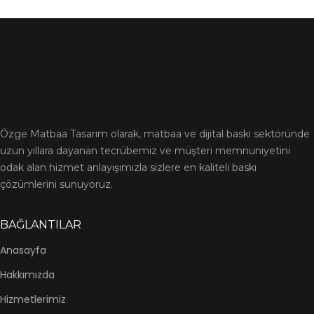
Özge Matbaa Tasarım olarak, matbaa ve dijital baskı sektöründe
uzun yıllara dayanan tecrübemiz ve müşteri memnuniyetini
odak alan hizmet anlayışımızla sizlere en kaliteli baskı
çözümlerini sunuyoruz.
BAĞLANTILAR
Anasayfa
Hakkımızda
Hizmetlerimiz