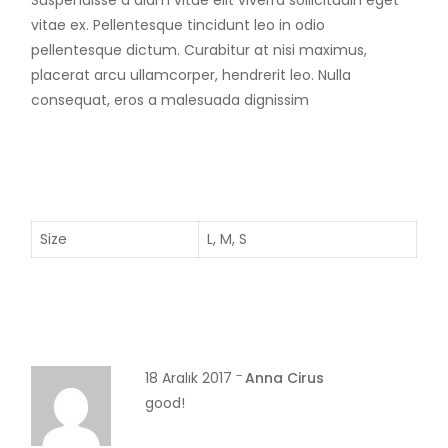
Suspendisse a diam vitae elit viverra sollicitudin eget
vitae ex. Pellentesque tincidunt leo in odio
pellentesque dictum. Curabitur at nisi maximus,
placerat arcu ullamcorper, hendrerit leo. Nulla
consequat, eros a malesuada dignissim
Size
L, M, S
18 Aralık 2017
Anna Cirus
good!