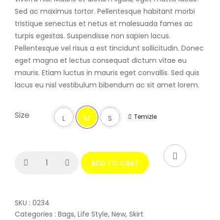
Sed ac maximus tortor. Pellentesque habitant morbi
tristique senectus et netus et malesuada fames ac
turpis egestas. Suspendisse non sapien lacus.
Pellentesque vel risus a est tincidunt sollicitudin. Donec
eget magna et lectus consequat dictum vitae eu
mauris. Etiam luctus in mauris eget convallis. Sed quis
lacus eu nisl vestibulum bibendum ac sit amet lorem.
Size
Temizle
L
M
S
ADD TO CART
SKU :
0234
Categories :
Bags
,
Life Style
,
New
,
Skirt