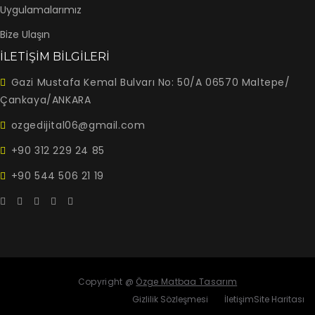
Uygulamalarımız
Bize Ulaşın
İLETİŞİM BİLGİLERİ
Gazi Mustafa Kemal Bulvarı No: 50/A 06570 Maltepe/
Çankaya/ANKARA
ozgedijital06@gmail.com
+90 312 229 24 85
+90 544 506 21 19
Copyright @
Özge Matbaa Tasarım
Gizlilik Sözleşmesi
İletişim
Site Haritası